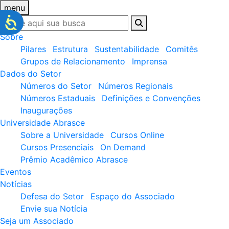
menu
Sobre
Pilares
Estrutura
Sustentabilidade
Comitês
Grupos de Relacionamento
Imprensa
Dados do Setor
Números do Setor
Números Regionais
Números Estaduais
Definições e Convenções
Inaugurações
Universidade Abrasce
Sobre a Universidade
Cursos Online
Cursos Presenciais
On Demand
Prêmio Acadêmico Abrasce
Eventos
Notícias
Defesa do Setor
Espaço do Associado
Envie sua Notícia
Seja um Associado