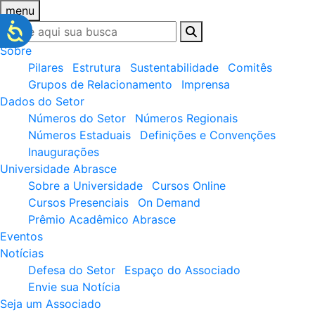
menu
Sobre
Pilares
Estrutura
Sustentabilidade
Comitês
Grupos de Relacionamento
Imprensa
Dados do Setor
Números do Setor
Números Regionais
Números Estaduais
Definições e Convenções
Inaugurações
Universidade Abrasce
Sobre a Universidade
Cursos Online
Cursos Presenciais
On Demand
Prêmio Acadêmico Abrasce
Eventos
Notícias
Defesa do Setor
Espaço do Associado
Envie sua Notícia
Seja um Associado