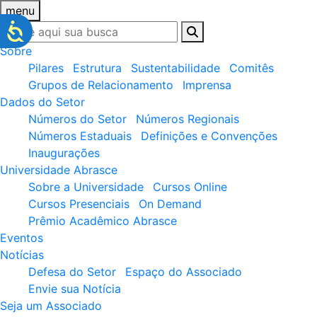
menu
Sobre
Pilares
Estrutura
Sustentabilidade
Comitês
Grupos de Relacionamento
Imprensa
Dados do Setor
Números do Setor
Números Regionais
Números Estaduais
Definições e Convenções
Inaugurações
Universidade Abrasce
Sobre a Universidade
Cursos Online
Cursos Presenciais
On Demand
Prêmio Acadêmico Abrasce
Eventos
Notícias
Defesa do Setor
Espaço do Associado
Envie sua Notícia
Seja um Associado