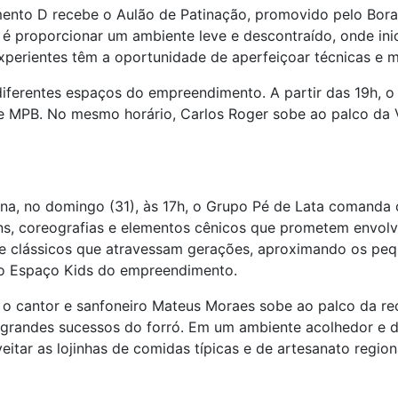
mento D recebe o Aulão de Patinação, promovido pelo Bora
a é proporcionar um ambiente leve e descontraído, onde in
xperientes têm a oportunidade de aperfeiçoar técnicas e 
iferentes espaços do empreendimento. A partir das 19h, 
e MPB. No mesmo horário, Carlos Roger sobe ao palco da
a, no domingo (31), às 17h, o Grupo Pé de Lata comanda 
ns, coreografias e elementos cênicos que prometem envolver
 e clássicos que atravessam gerações, aproximando os peq
 no Espaço Kids do empreendimento.
 o cantor e sanfoneiro Mateus Moraes sobe ao palco da rec
randes sucessos do forró. Em um ambiente acolhedor e d
itar as lojinhas de comidas típicas e de artesanato region