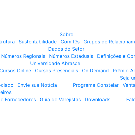
Sobre
trutura
Sustentabilidade
Comitês
Grupos de Relacionam
Dados do Setor
Números Regionais
Números Estaduais
Definições e Co
Universidade Abrasce
Cursos Online
Cursos Presenciais
On Demand
Prêmio A
Seja 
ociado
Envie sua Notícia
Programa Constelar
Vant
eiros
de Fornecedores
Guia de Varejistas
Downloads
Fal