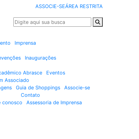
ASSOCIE-SE
ÁREA RESTRITA
ento
Imprensa
nvenções
Inaugurações
cadêmico Abrasce
Eventos
um Associado
agens
Guia de Shoppings
Associe-se
Contato
e conosco
Assessoria de Imprensa