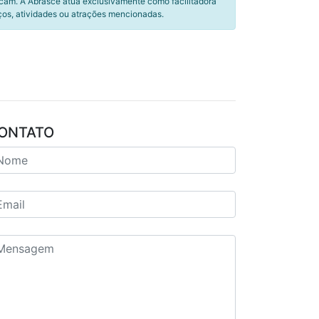
icam. A Abrasce atua exclusivamente como facilitadora
ços, atividades ou atrações mencionadas.
ONTATO