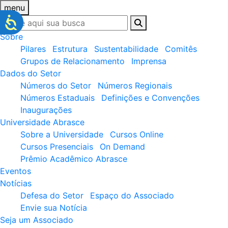
menu
Sobre
Pilares
Estrutura
Sustentabilidade
Comitês
Grupos de Relacionamento
Imprensa
Dados do Setor
Números do Setor
Números Regionais
Números Estaduais
Definições e Convenções
Inaugurações
Universidade Abrasce
Sobre a Universidade
Cursos Online
Cursos Presenciais
On Demand
Prêmio Acadêmico Abrasce
Eventos
Notícias
Defesa do Setor
Espaço do Associado
Envie sua Notícia
Seja um Associado