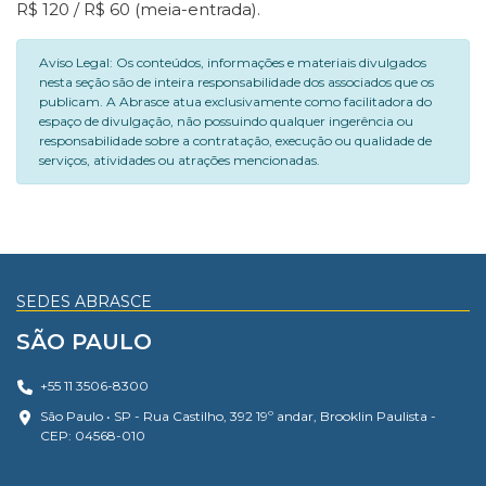
R$ 120 / R$ 60 (meia-entrada).
Aviso Legal: Os conteúdos, informações e materiais divulgados
nesta seção são de inteira responsabilidade dos associados que os
publicam. A Abrasce atua exclusivamente como facilitadora do
espaço de divulgação, não possuindo qualquer ingerência ou
responsabilidade sobre a contratação, execução ou qualidade de
serviços, atividades ou atrações mencionadas.
SEDES ABRASCE
SÃO PAULO
+55 11 3506-8300
São Paulo • SP - Rua Castilho, 392 19º andar, Brooklin Paulista -
CEP: 04568-010