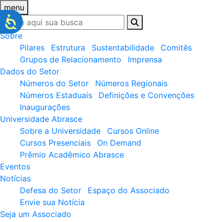
menu
Sobre
Pilares
Estrutura
Sustentabilidade
Comitês
Grupos de Relacionamento
Imprensa
Dados do Setor
Números do Setor
Números Regionais
Números Estaduais
Definições e Convenções
Inaugurações
Universidade Abrasce
Sobre a Universidade
Cursos Online
Cursos Presenciais
On Demand
Prêmio Acadêmico Abrasce
Eventos
Notícias
Defesa do Setor
Espaço do Associado
Envie sua Notícia
Seja um Associado