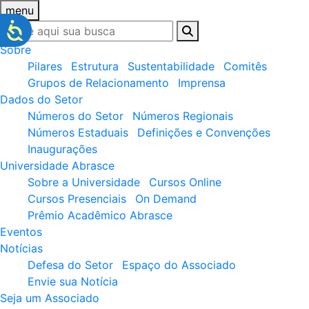
menu
Sobre
Pilares
Estrutura
Sustentabilidade
Comitês
Grupos de Relacionamento
Imprensa
Dados do Setor
Números do Setor
Números Regionais
Números Estaduais
Definições e Convenções
Inaugurações
Universidade Abrasce
Sobre a Universidade
Cursos Online
Cursos Presenciais
On Demand
Prêmio Acadêmico Abrasce
Eventos
Notícias
Defesa do Setor
Espaço do Associado
Envie sua Notícia
Seja um Associado