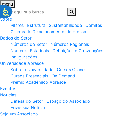
menu
Sobre
Pilares
Estrutura
Sustentabilidade
Comitês
Grupos de Relacionamento
Imprensa
Dados do Setor
Números do Setor
Números Regionais
Números Estaduais
Definições e Convenções
Inaugurações
Universidade Abrasce
Sobre a Universidade
Cursos Online
Cursos Presenciais
On Demand
Prêmio Acadêmico Abrasce
Eventos
Notícias
Defesa do Setor
Espaço do Associado
Envie sua Notícia
Seja um Associado