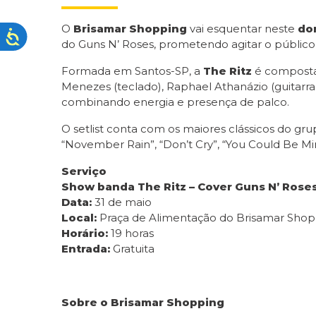
O
Brisamar Shopping
vai esquentar neste
do
do Guns N’ Roses, prometendo agitar o público 
Formada em Santos-SP, a
The Ritz
é composta 
Menezes (teclado), Raphael Athanázio (guitarra b
combinando energia e presença de palco.
O setlist conta com os maiores clássicos do gru
“November Rain”, “Don’t Cry”, “You Could Be Mi
Serviço
Show banda The Ritz – Cover Guns N’ Rose
Data:
31 de maio
Local:
Praça de Alimentação do Brisamar Shoppi
Horário:
19 horas
Entrada:
Gratuita
Sobre o Brisamar Shopping