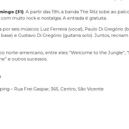
mingo (31)
. A partir das 19h, a banda The Ritz sobe ao pa
com muito rock e nostalgia. A entrada é gratuita.
por seis músicos: Luiz Ferreira (vocal), Paulo Di Gregório (
ase) e Gustavo Di Gregório (guitarra solo). Juntos, recriam
po norte-americano, entre eles: “Welcome to the Jungle”, “Sw
ne” e outros sucessos.
s
ng – Rua Frei Gaspar, 365, Centro, São Vicente