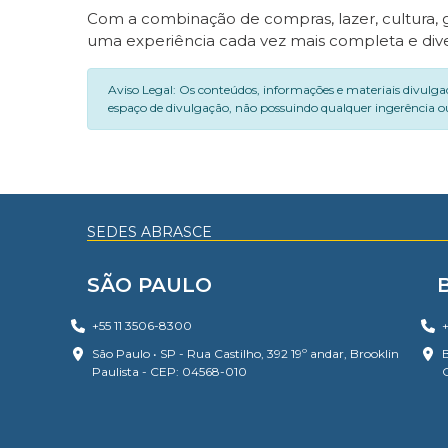
Com a combinação de compras, lazer, cultura, 
uma experiência cada vez mais completa e diver
Aviso Legal: Os conteúdos, informações e materiais divulga
espaço de divulgação, não possuindo qualquer ingerência ou
SEDES ABRASCE
SÃO PAULO
+55 11 3506-8300
+
São Paulo • SP - Rua Castilho, 392 19º andar, Brooklin
B
Paulista - CEP: 04568-010