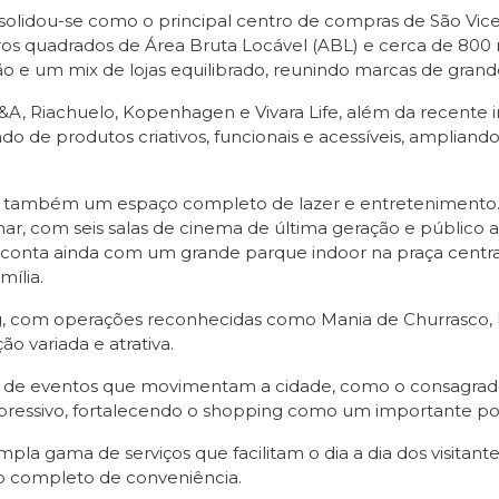
olidou-se como o principal centro de compras de São Vice
tros quadrados de Área Bruta Locável (ABL) e cerca de 800
o e um mix de lojas equilibrado, reunindo marcas de gran
&A, Riachuelo, Kopenhagen e Vivara Life, além da recente 
o de produtos criativos, funcionais e acessíveis, amplian
é também um espaço completo de lazer e entretenimento. 
amar, com seis salas de cinema de última geração e público
onta ainda com um grande parque indoor na praça central
mília.
g, com operações reconhecidas como Mania de Churrasco, 
 variada e atrativa.
 de eventos que movimentam a cidade, como o consagrado “
pressivo, fortalecendo o shopping como um importante pol
a gama de serviços que facilitam o dia a dia dos visitan
o completo de conveniência.