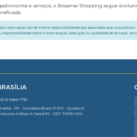
gastronomia e serviços, o Brisamar Shopping segue evoluin
sificada.
dos nesta seção são de inteira responsabilidade dos associados que os publicam
 responsabilidade sobre a contratação, execução ou qualidade de serviços, ati
BRASÍLIA
55 61 3686-7781
rasília • DF - Complexo Brasil 21 SHS - Quadra 6
Conjunto A Bloco A Sala 805 - CEP: 70316-000