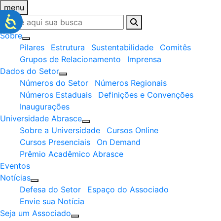
menu
Sobre
Pilares
Estrutura
Sustentabilidade
Comitês
Grupos de Relacionamento
Imprensa
Dados do Setor
Números do Setor
Números Regionais
Números Estaduais
Definições e Convenções
Inaugurações
Universidade Abrasce
Sobre a Universidade
Cursos Online
Cursos Presenciais
On Demand
Prêmio Acadêmico Abrasce
Eventos
Notícias
Defesa do Setor
Espaço do Associado
Envie sua Notícia
Seja um Associado