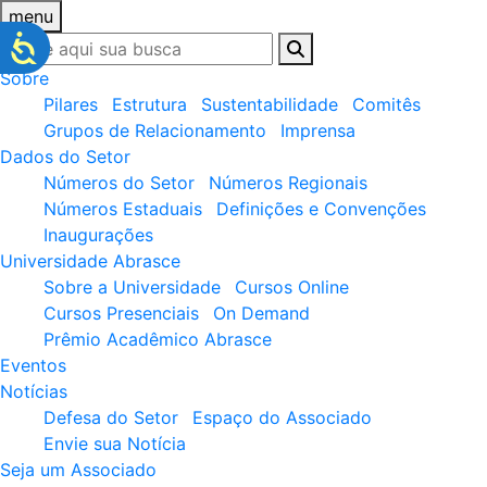
menu
Sobre
Pilares
Estrutura
Sustentabilidade
Comitês
Grupos de Relacionamento
Imprensa
Dados do Setor
Números do Setor
Números Regionais
Números Estaduais
Definições e Convenções
Inaugurações
Universidade Abrasce
Sobre a Universidade
Cursos Online
Cursos Presenciais
On Demand
Prêmio Acadêmico Abrasce
Eventos
Notícias
Defesa do Setor
Espaço do Associado
Envie sua Notícia
Seja um Associado