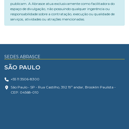
publicam. A Abrasce atua exclusivamente como facilitadora do
espaço de divulgação, não possuindo qualquer ingerência ou
responsabilidade sobre a contratação, execução ou qualidade de
serviços, atividades ou atrações mencionadas.
SEDES ABRASCE
SÃO PAULO
+55 11 3506-8300
São Paulo • SP - Rua Castilho, 392 19º andar, Brooklin Paulista -
CEP: 04568-010