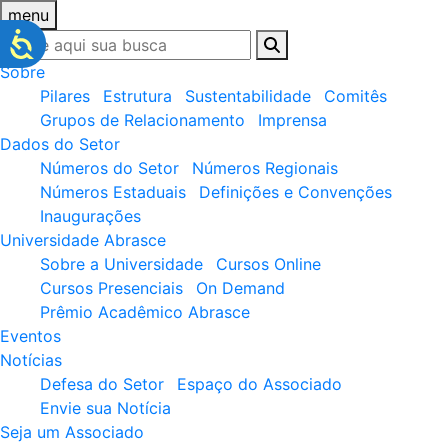
menu
Sobre
Pilares
Estrutura
Sustentabilidade
Comitês
Grupos de Relacionamento
Imprensa
Dados do Setor
Números do Setor
Números Regionais
Números Estaduais
Definições e Convenções
Inaugurações
Universidade Abrasce
Sobre a Universidade
Cursos Online
Cursos Presenciais
On Demand
Prêmio Acadêmico Abrasce
Eventos
Notícias
Defesa do Setor
Espaço do Associado
Envie sua Notícia
Seja um Associado