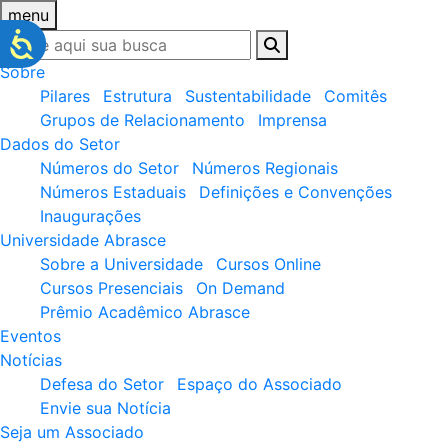
menu
Sobre
Pilares
Estrutura
Sustentabilidade
Comitês
Grupos de Relacionamento
Imprensa
Dados do Setor
Números do Setor
Números Regionais
Números Estaduais
Definições e Convenções
Inaugurações
Universidade Abrasce
Sobre a Universidade
Cursos Online
Cursos Presenciais
On Demand
Prêmio Acadêmico Abrasce
Eventos
Notícias
Defesa do Setor
Espaço do Associado
Envie sua Notícia
Seja um Associado