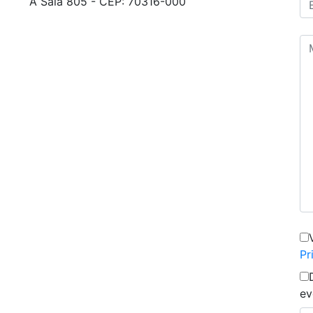
A Sala 805 - CEP: 70316-000
Pr
ev