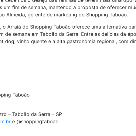
 percebemos o desejo das famílias de terem mais uma oportu
 um fim de semana, mantendo a proposta de oferecer músi
oão Almeida, gerente de marketing do Shopping Taboão.
re, o Arraiá do Shopping Taboão oferece uma alternativa p
im de semana em Taboão da Serra. Entre as delícias da épo
ot dog, vinho quente e a alta gastronomia regional, com di
pping Taboão
tro – Taboão da Serra – SP
m.br
e @shoppingtaboao