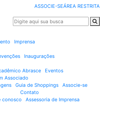
ASSOCIE-SE
ÁREA RESTRITA
ento
Imprensa
nvenções
Inaugurações
cadêmico Abrasce
Eventos
um Associado
agens
Guia de Shoppings
Associe-se
Contato
e conosco
Assessoria de Imprensa