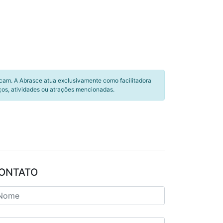
icam. A Abrasce atua exclusivamente como facilitadora
ços, atividades ou atrações mencionadas.
ONTATO