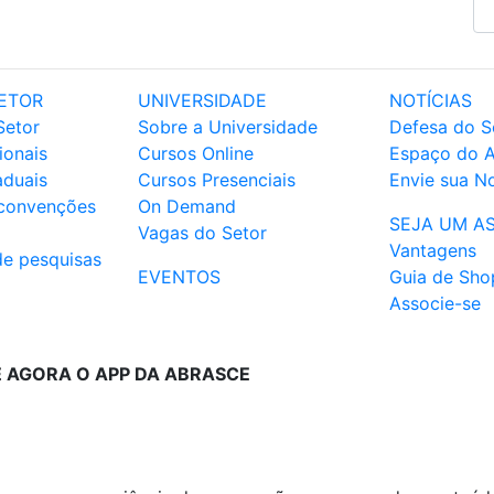
ETOR
UNIVERSIDADE
NOTÍCIAS
Setor
Sobre a Universidade
Defesa do S
ionais
Cursos Online
Espaço do 
aduais
Cursos Presenciais
Envie sua No
 convenções
On Demand
SEJA UM A
Vagas do Setor
Vantagens
de pesquisas
EVENTOS
Guia de Sho
Associe-se
E AGORA O APP DA ABRASCE