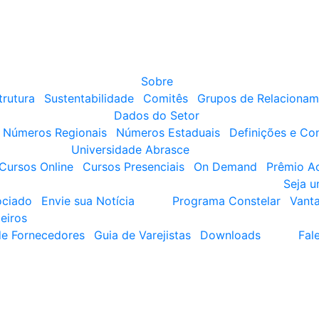
Sobre
trutura
Sustentabilidade
Comitês
Grupos de Relacionam
Dados do Setor
Números Regionais
Números Estaduais
Definições e Co
Universidade Abrasce
Cursos Online
Cursos Presenciais
On Demand
Prêmio A
Seja 
ociado
Envie sua Notícia
Programa Constelar
Vant
eiros
de Fornecedores
Guia de Varejistas
Downloads
Fal