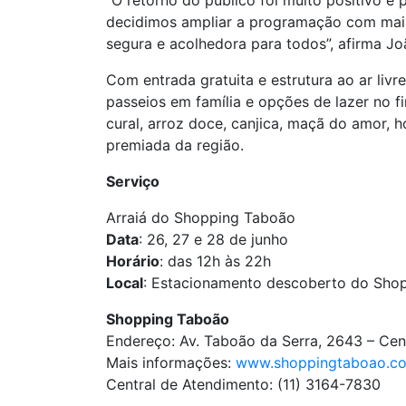
“O retorno do público foi muito positivo e
decidimos ampliar a programação com mais
segura e acolhedora para todos”, afirma J
Com entrada gratuita e estrutura ao ar liv
passeios em família e opções de lazer no f
cural, arroz doce, canjica, maçã do amor, h
premiada da região.
Serviço
Arraiá do Shopping Taboão
Data
: 26, 27 e 28 de junho
Horário
: das 12h às 22h
Local
: Estacionamento descoberto do Sho
Shopping Taboão
Endereço: Av. Taboão da Serra, 2643 – Cen
Mais informações:
www.shoppingtaboao.co
Central de Atendimento: (11) 3164-7830