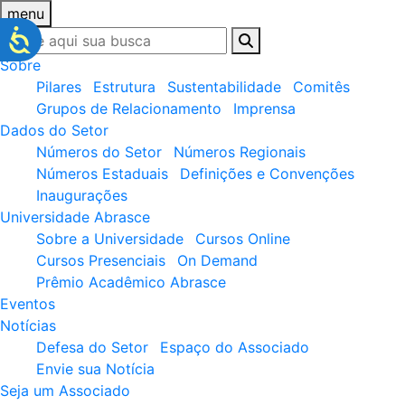
menu
Sobre
Pilares
Estrutura
Sustentabilidade
Comitês
Grupos de Relacionamento
Imprensa
Dados do Setor
Números do Setor
Números Regionais
Números Estaduais
Definições e Convenções
Inaugurações
Universidade Abrasce
Sobre a Universidade
Cursos Online
Cursos Presenciais
On Demand
Prêmio Acadêmico Abrasce
Eventos
Notícias
Defesa do Setor
Espaço do Associado
Envie sua Notícia
Seja um Associado