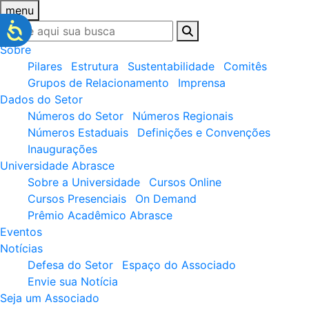
menu
Sobre
Pilares
Estrutura
Sustentabilidade
Comitês
Grupos de Relacionamento
Imprensa
Dados do Setor
Números do Setor
Números Regionais
Números Estaduais
Definições e Convenções
Inaugurações
Universidade Abrasce
Sobre a Universidade
Cursos Online
Cursos Presenciais
On Demand
Prêmio Acadêmico Abrasce
Eventos
Notícias
Defesa do Setor
Espaço do Associado
Envie sua Notícia
Seja um Associado