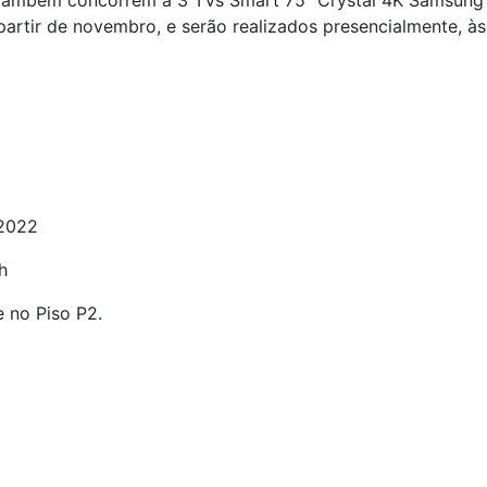
tes também concorrem a 3 TVs Smart 75” Crystal 4K Samsun
artir de novembro, e serão realizados presencialmente, às 
 2022
h
e no Piso P2.