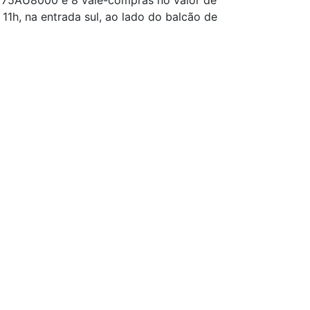
g 75AU8000 e 8 vale-compras no valor de
11h, na entrada sul, ao lado do balcão de