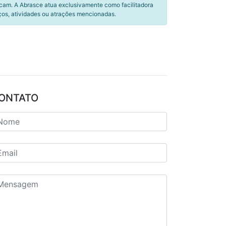
icam. A Abrasce atua exclusivamente como facilitadora
ços, atividades ou atrações mencionadas.
ONTATO