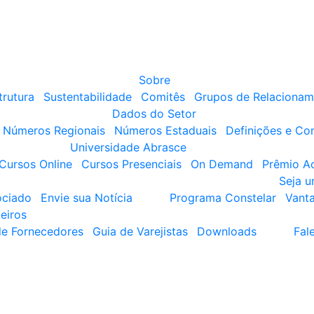
Sobre
trutura
Sustentabilidade
Comitês
Grupos de Relacionam
Dados do Setor
Números Regionais
Números Estaduais
Definições e Co
Universidade Abrasce
Cursos Online
Cursos Presenciais
On Demand
Prêmio A
Seja 
ociado
Envie sua Notícia
Programa Constelar
Vant
eiros
de Fornecedores
Guia de Varejistas
Downloads
Fal