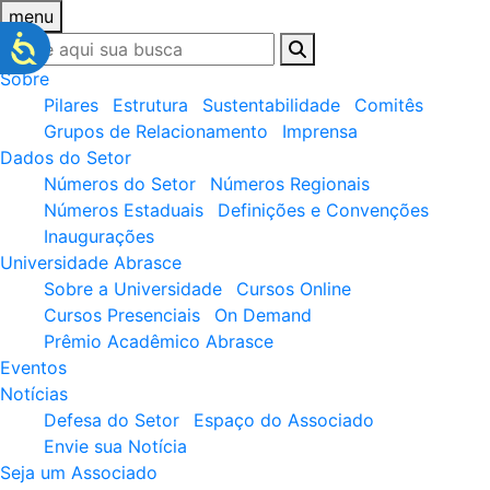
menu
Sobre
Pilares
Estrutura
Sustentabilidade
Comitês
Grupos de Relacionamento
Imprensa
Dados do Setor
Números do Setor
Números Regionais
Números Estaduais
Definições e Convenções
Inaugurações
Universidade Abrasce
Sobre a Universidade
Cursos Online
Cursos Presenciais
On Demand
Prêmio Acadêmico Abrasce
Eventos
Notícias
Defesa do Setor
Espaço do Associado
Envie sua Notícia
Seja um Associado