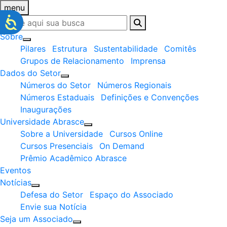
menu
Sobre
Pilares
Estrutura
Sustentabilidade
Comitês
Grupos de Relacionamento
Imprensa
Dados do Setor
Números do Setor
Números Regionais
Números Estaduais
Definições e Convenções
Inaugurações
Universidade Abrasce
Sobre a Universidade
Cursos Online
Cursos Presenciais
On Demand
Prêmio Acadêmico Abrasce
Eventos
Notícias
Defesa do Setor
Espaço do Associado
Envie sua Notícia
Seja um Associado