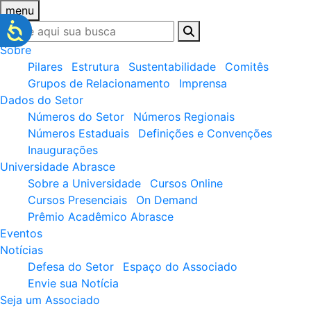
menu
Sobre
Pilares
Estrutura
Sustentabilidade
Comitês
Grupos de Relacionamento
Imprensa
Dados do Setor
Números do Setor
Números Regionais
Números Estaduais
Definições e Convenções
Inaugurações
Universidade Abrasce
Sobre a Universidade
Cursos Online
Cursos Presenciais
On Demand
Prêmio Acadêmico Abrasce
Eventos
Notícias
Defesa do Setor
Espaço do Associado
Envie sua Notícia
Seja um Associado