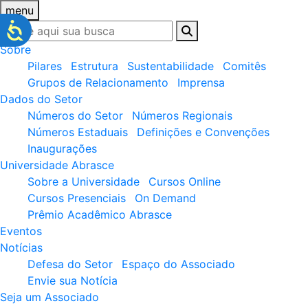
menu
Sobre
Pilares
Estrutura
Sustentabilidade
Comitês
Grupos de Relacionamento
Imprensa
Dados do Setor
Números do Setor
Números Regionais
Números Estaduais
Definições e Convenções
Inaugurações
Universidade Abrasce
Sobre a Universidade
Cursos Online
Cursos Presenciais
On Demand
Prêmio Acadêmico Abrasce
Eventos
Notícias
Defesa do Setor
Espaço do Associado
Envie sua Notícia
Seja um Associado