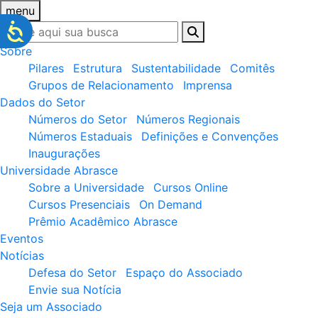
menu
Sobre
Pilares
Estrutura
Sustentabilidade
Comitês
Grupos de Relacionamento
Imprensa
Dados do Setor
Números do Setor
Números Regionais
Números Estaduais
Definições e Convenções
Inaugurações
Universidade Abrasce
Sobre a Universidade
Cursos Online
Cursos Presenciais
On Demand
Prêmio Acadêmico Abrasce
Eventos
Notícias
Defesa do Setor
Espaço do Associado
Envie sua Notícia
Seja um Associado