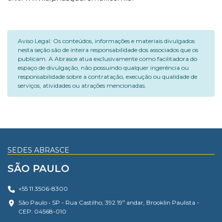
Aviso Legal: Os conteúdos, informações e materiais divulgados
nesta seção são de inteira responsabilidade dos associados que os
publicam. A Abrasce atua exclusivamente como facilitadora do
espaço de divulgação, não possuindo qualquer ingerência ou
responsabilidade sobre a contratação, execução ou qualidade de
serviços, atividades ou atrações mencionadas.
SEDES ABRASCE
SÃO PAULO
+55 11 3506-8300
São Paulo • SP - Rua Castilho, 392 19º andar, Brooklin Paulista -
CEP: 04568-010