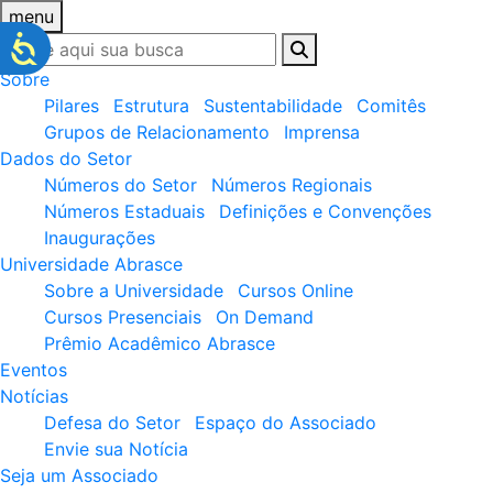
menu
Sobre
Pilares
Estrutura
Sustentabilidade
Comitês
Grupos de Relacionamento
Imprensa
Dados do Setor
Números do Setor
Números Regionais
Números Estaduais
Definições e Convenções
Inaugurações
Universidade Abrasce
Sobre a Universidade
Cursos Online
Cursos Presenciais
On Demand
Prêmio Acadêmico Abrasce
Eventos
Notícias
Defesa do Setor
Espaço do Associado
Envie sua Notícia
Seja um Associado