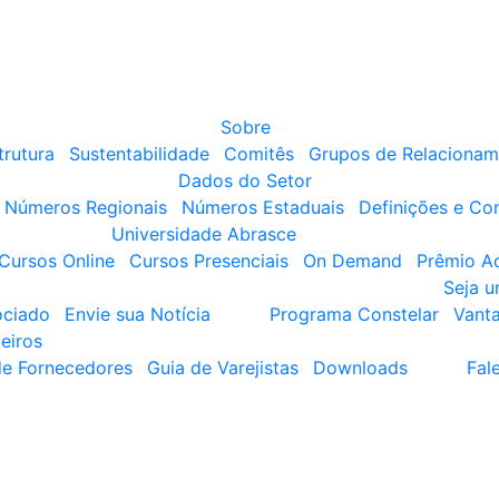
Sobre
trutura
Sustentabilidade
Comitês
Grupos de Relacionam
Dados do Setor
Números Regionais
Números Estaduais
Definições e Co
Universidade Abrasce
Cursos Online
Cursos Presenciais
On Demand
Prêmio A
Seja 
ociado
Envie sua Notícia
Programa Constelar
Vant
eiros
de Fornecedores
Guia de Varejistas
Downloads
Fal