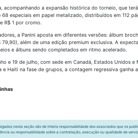
, acompanhando a expansão histórica do torneio, que terá
e 68 especiais em papel metalizado, distribuídos em 112 p
de R$ 1 por cromo.
adores, a Panini aposta em diferentes versões: álbum broch
9,90), além de uma edição premium exclusiva. A expectativ
heios e álbuns sendo completados em ritmo acelerado.
nho e 19 de julho, com sede em Canadá, Estados Unidos e M
 e Haiti na fase de grupos, a contagem regressiva ganha 
rinhas
ulgados nesta seção são de inteira responsabilidade dos associados que os publ
ência ou responsabilidade sobre a contratação, execução ou qualidade de servi