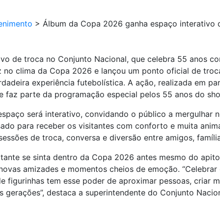
enimento
>
Álbum da Copa 2026 ganha espaço interativo d
vo de troca no Conjunto Nacional, que celebra 55 anos co
 no clima da Copa 2026 e lançou um ponto oficial de tro
dadeira experiência futebolística. A ação, realizada em pa
 e faz parte da programação especial pelos 55 anos do sh
spaço será interativo, convidando o público a mergulhar 
sado para receber os visitantes com conforto e muita ani
 sessões de troca, conversa e diversão entre amigos, famíl
itante se sinta dentro da Copa 2026 antes mesmo do apito i
, novas amizades e momentos cheios de emoção. “Celebrar
de figurinhas tem esse poder de aproximar pessoas, criar
 gerações”, destaca a superintendente do Conjunto Nacion