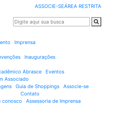
ASSOCIE-SE
ÁREA RESTRITA
ento
Imprensa
nvenções
Inaugurações
cadêmico Abrasce
Eventos
um Associado
agens
Guia de Shoppings
Associe-se
Contato
e conosco
Assessoria de Imprensa