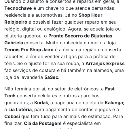
Quando o assunto é consertos e reparos em geral, a
Tecnochave
é um chaveiro que atende demandas
residenciais e automotivas. Já no
Shop Hour
Relojoeiro
é possível fazer qualquer reparo em seu
relógio, digital ou analógico. Agora, se aquela joia ou
bijuteria quebrou, o
Pronto Socorro de Bijuterias
Gabriela
conserta. Muito conhecida no meio, a loja
Tennis Pro Shop Jairo
é a única na região e conserta
raquetes, além de vender artigos para a prática de
tênis. Se o ajuste for na sua roupa, a
Arranjos Express
faz serviços de costura e há também na alameda, uma
loja da lavanderia
5aSec.
Não termina por aí, no setor de eletrônicos, a
Fast
Tech
conserta celulares e outros aparelhos
quebrados; a
Kodak,
a papelaria completa da
Kalunga;
a
Lia Lotéria
, para pagamento de contas e jogos e a
Cobasi
que tem tudo para animais de estimação. Para
finalizar,
Cia da Postagem
é especialista em