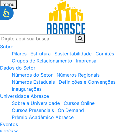
menu
Sobre
Pilares
Estrutura
Sustentabilidade
Comitês
Grupos de Relacionamento
Imprensa
Dados do Setor
Números do Setor
Números Regionais
Números Estaduais
Definições e Convenções
Inaugurações
Universidade Abrasce
Sobre a Universidade
Cursos Online
Cursos Presenciais
On Demand
Prêmio Acadêmico Abrasce
Eventos
Notícias