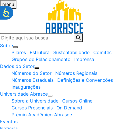
menu
Sobre
Pilares
Estrutura
Sustentabilidade
Comitês
Grupos de Relacionamento
Imprensa
Dados do Setor
Números do Setor
Números Regionais
Números Estaduais
Definições e Convenções
Inaugurações
Universidade Abrasce
Sobre a Universidade
Cursos Online
Cursos Presenciais
On Demand
Prêmio Acadêmico Abrasce
Eventos
Notícias