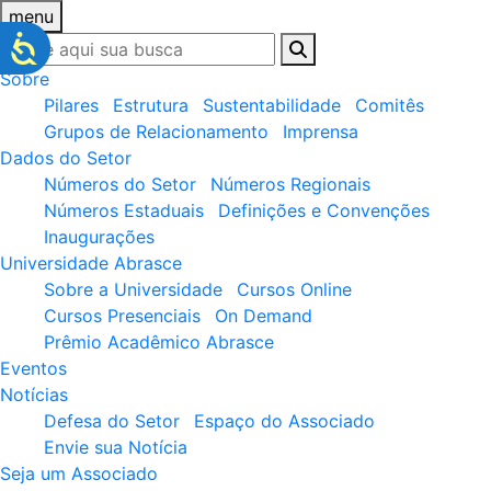
menu
Sobre
Pilares
Estrutura
Sustentabilidade
Comitês
Grupos de Relacionamento
Imprensa
Dados do Setor
Números do Setor
Números Regionais
Números Estaduais
Definições e Convenções
Inaugurações
Universidade Abrasce
Sobre a Universidade
Cursos Online
Cursos Presenciais
On Demand
Prêmio Acadêmico Abrasce
Eventos
Notícias
Defesa do Setor
Espaço do Associado
Envie sua Notícia
Seja um Associado