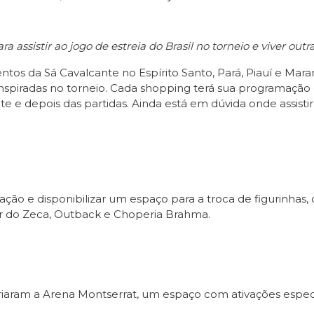
ra assistir ao jogo de estreia do Brasil no torneio e viver outr
s da Sá Cavalcante no Espírito Santo, Pará, Piauí e Mar
inspiradas no torneio. Cada shopping terá sua programação
e e depois das partidas. Ainda está em dúvida onde assisti
tação e disponibilizar um espaço para a troca de figurinha
Bar do Zeca, Outback e Choperia Brahma.
riaram a Arena Montserrat, um espaço com ativações espe