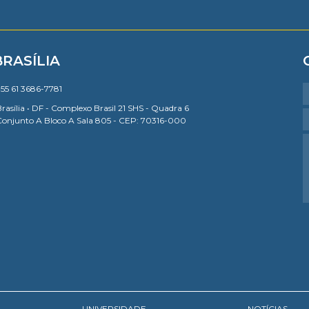
BRASÍLIA
55 61 3686-7781
rasília • DF - Complexo Brasil 21 SHS - Quadra 6
Conjunto A Bloco A Sala 805 - CEP: 70316-000
UNIVERSIDADE
NOTÍCIAS