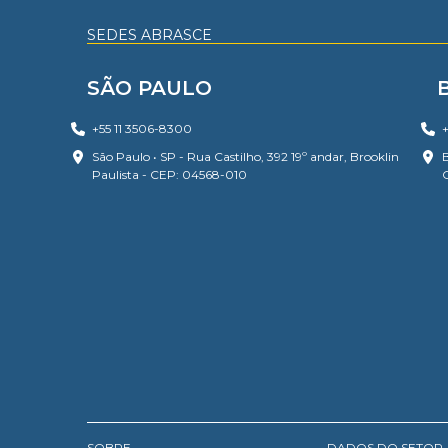
SEDES ABRASCE
SÃO PAULO
+55 11 3506-8300
+
São Paulo • SP - Rua Castilho, 392 19º andar, Brooklin
B
Paulista - CEP: 04568-010
SOBRE
DADOS DO SETOR