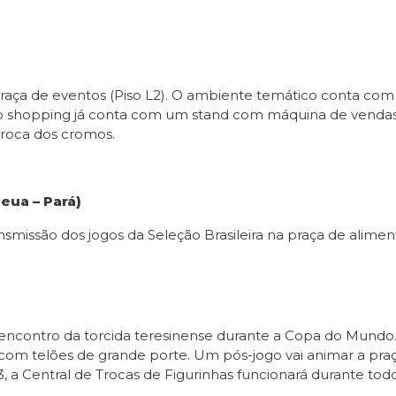
aça de eventos (Piso L2). O ambiente temático conta com t
 o shopping já conta com um stand com máquina de vendas 
roca dos cromos.
ua – Pará)
são dos jogos da Seleção Brasileira na praça de alimenta
ncontro da torcida teresinense durante a Copa do Mundo. N
 com telões de grande porte. Um pós-jogo vai animar a praç
3, a Central de Trocas de Figurinhas funcionará durante tod