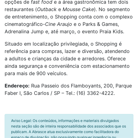
opções de
fast food
e a área gastronômica tem dois
restaurantes (
Outback
e
Mousse Cake
). No segmento
de entretenimento, o Shopping conta com o complexo
cinematográfico-
Cine Araujo
e
o Parks & Games,
Adrenalina Jump e, até março, o evento Praia Kids.
Situado em localização privilegiada, o Shopping é
referência para compras, lazer e diversão, atendendo
a adultos e crianças da cidade e arredores. Oferece
ainda segurança e conveniência com estacionamento
para mais de 900 veículos.
Endereço:
Rua Passeio dos Flamboyants, 200, Parque
Faber I, São Carlos / SP – Tel.: (16) 3362-4222.
Aviso Legal: Os conteúdos, informações e materiais divulgados
nesta seção são de inteira responsabilidade dos associados que os
publicam. A Abrasce atua exclusivamente como facilitadora do
espaço de divulgação, não possuindo qualquer ingerência ou