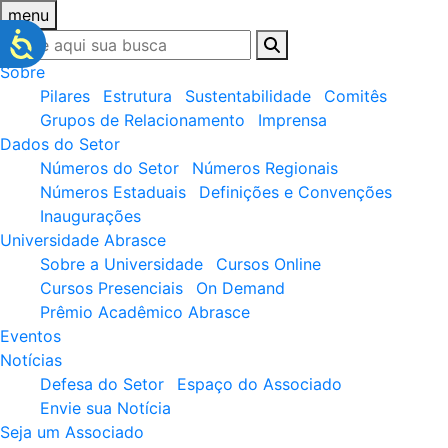
menu
Sobre
Pilares
Estrutura
Sustentabilidade
Comitês
Grupos de Relacionamento
Imprensa
Dados do Setor
Números do Setor
Números Regionais
Números Estaduais
Definições e Convenções
Inaugurações
Universidade Abrasce
Sobre a Universidade
Cursos Online
Cursos Presenciais
On Demand
Prêmio Acadêmico Abrasce
Eventos
Notícias
Defesa do Setor
Espaço do Associado
Envie sua Notícia
Seja um Associado