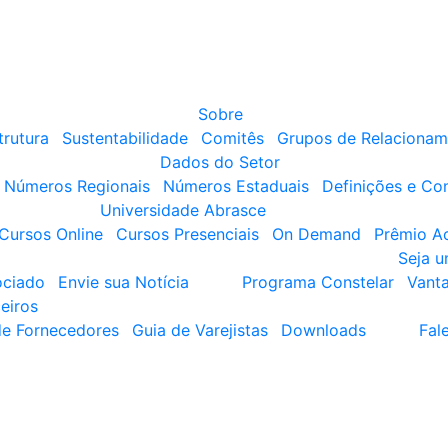
Sobre
trutura
Sustentabilidade
Comitês
Grupos de Relacionam
Dados do Setor
Números Regionais
Números Estaduais
Definições e Co
Universidade Abrasce
Cursos Online
Cursos Presenciais
On Demand
Prêmio A
Seja 
ociado
Envie sua Notícia
Programa Constelar
Vant
eiros
de Fornecedores
Guia de Varejistas
Downloads
Fal