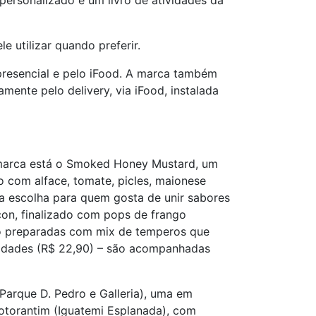
personalizado e um livro de atividades da
 utilizar quando preferir.
presencial e pelo iFood. A marca também
ente pelo delivery, via iFood, instalada
da marca está o Smoked Honey Mustard, um
 com alface, tomate, picles, maionese
a escolha para quem gosta de unir sabores
con, finalizado com pops de frango
ado preparadas com mix de temperos que
nidades (R$ 22,90) – são acompanhadas
Parque D. Pedro e Galleria), uma em
Votorantim (Iguatemi Esplanada), com