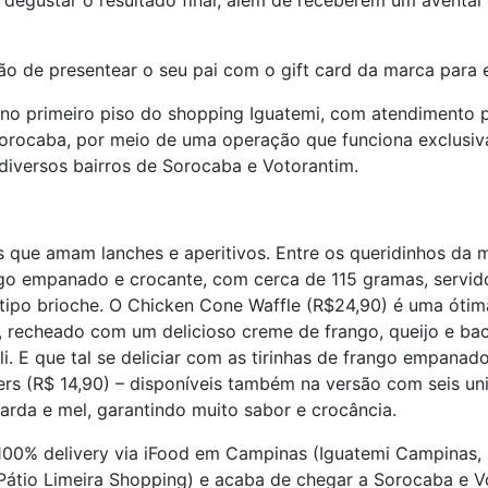
degustar o resultado final, além de receberem um avental 
 de presentear o seu pai com o gift card da marca para ele
no primeiro piso do shopping Iguatemi, com atendimento 
orocaba, por meio de uma operação que funciona exclusivam
diversos bairros de Sorocaba e Votorantim.
pais que amam lanches e aperitivos. Entre os queridinhos 
ngo empanado e crocante, com cerca de 115 gramas, servido
ipo brioche. O Chicken Cone Waffle (R$24,90) é uma ótim
, recheado com um delicioso creme de frango, queijo e ba
i. E que tal se deliciar com as tirinhas de frango empan
ers (R$ 14,90) – disponíveis também na versão com seis u
rda e mel, garantindo muito sabor e crocância.
 100% delivery via iFood em Campinas (Iguatemi Campinas, 
 (Pátio Limeira Shopping) e acaba de chegar a Sorocaba e 