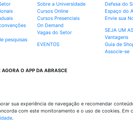
Setor
Sobre a Universidade
Defesa do S
ionais
Cursos Online
Espaço do 
aduais
Cursos Presenciais
Envie sua No
 convenções
On Demand
SEJA UM A
Vagas do Setor
Vantagens
de pesquisas
EVENTOS
Guia de Sho
Associe-se
E AGORA O APP DA ABRASCE
lhorar sua experiência de navegação e recomendar conteúd
 concorda com este monitoramento e o uso de cookies. Em 
cidade
.