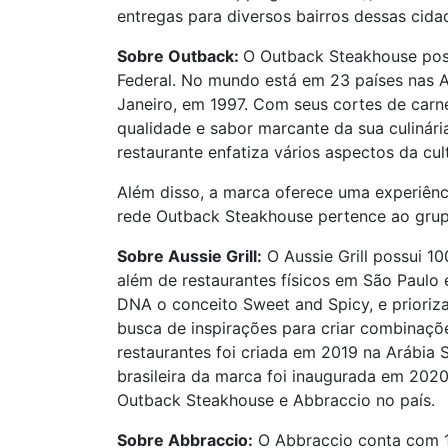
entregas para diversos bairros dessas cida
Sobre Outback:
O Outback Steakhouse possu
Federal. No mundo está em 23 países nas Am
Janeiro, em 1997. Com seus cortes de carne
qualidade e sabor marcante da sua culinári
restaurante enfatiza vários aspectos da cult
Além disso, a marca oferece uma experiênc
rede Outback Steakhouse pertence ao grupo
Sobre Aussie Grill:
O Aussie Grill possui 10
além de restaurantes físicos em São Paulo
DNA o conceito Sweet and Spicy, e prioriza
busca de inspirações para criar combinaçõ
restaurantes foi criada em 2019 na Arábia
brasileira da marca foi inaugurada em 202
Outback Steakhouse e Abbraccio no país.
Sobre
Abbraccio
:
O Abbraccio conta com 13 