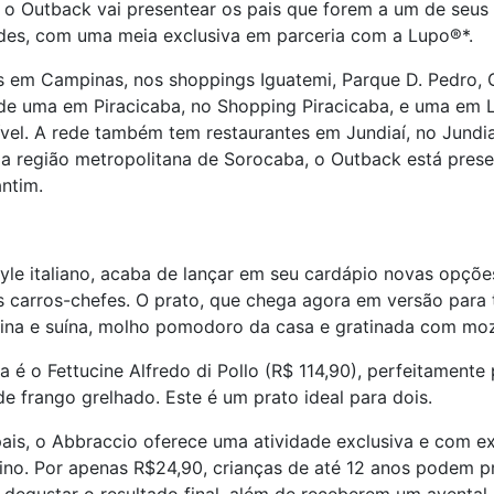
 o Outback vai presentear os pais que forem a um de seus r
des, com uma meia exclusiva em parceria com a Lupo®️*.
s em Campinas, nos shoppings Iguatemi, Parque D. Pedro, 
de uma em Piracicaba, no Shopping Piracicaba, e uma em Li
ível. A rede também tem restaurantes em Jundiaí, no Jundia
Na região metropolitana de Sorocaba, o Outback está pres
ntim.
tyle italiano, acaba de lançar em seu cardápio novas opçõe
 carros-chefes. O prato, que chega agora em versão para t
ina e suína, molho pomodoro da casa e gratinada com moz
a é o Fettucine Alfredo di Pollo (R$ 114,90), perfeitamen
 de frango grelhado. Este é um prato ideal para dois.
ais, o Abbraccio oferece uma atividade exclusiva e com ex
ino. Por apenas R$24,90, crianças de até 12 anos podem pr