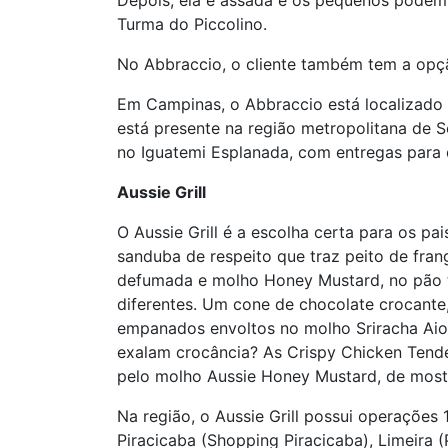
Depois, ela é assada e os pequenos podem 
Turma do Piccolino.
No Abbraccio, o cliente também tem a opção
Em Campinas, o Abbraccio está localizado 
está presente na região metropolitana de S
no Iguatemi Esplanada, com entregas para 
Aussie Grill
O Aussie Grill é a escolha certa para os 
sanduba de respeito que traz peito de fra
defumada e molho Honey Mustard, no pão t
diferentes. Um cone de chocolate crocante
empanados envoltos no molho Sriracha Aiol
exalam crocância? As Crispy Chicken Tend
pelo molho Aussie Honey Mustard, de mosta
Na região, o Aussie Grill possui operações
Piracicaba (Shopping Piracicaba), Limeira