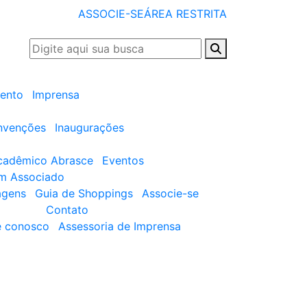
ASSOCIE-SE
ÁREA RESTRITA
ento
Imprensa
nvenções
Inaugurações
cadêmico Abrasce
Eventos
um Associado
agens
Guia de Shoppings
Associe-se
Contato
e conosco
Assessoria de Imprensa