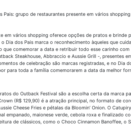
s Pais: grupo de restaurantes presente em vários shopping
te em vários shopping oferece opções de pratos e brinde p
o Dia dos Pais marca o reconhecimento àqueles que cuid
o que comemorar a data e retribuir todo esse carinho com 
tback Steakhouse, Abbraccio e Aussie Grill -, presentes e
mentos de celebração são marcas registradas, e no Dia dos
bor para toda a família comemorarem a data da melhor for
atos do Outback Festival são a escolha certa da marca par
 Crown (R$ 129,90) é a atração principal, no formato de c
sie Cheese Fries e pétalas da Bloomin’ Onion. O Catupir
nal empanado, maionese verde, cebola roxa e finalizado 
leitura de clássicos, como o Choco Cinnamon Banoffee, o 