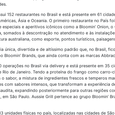
des.
i 152 restaurantes no Brasil e está presente em 61 cidades
éricas, Ásia e Oceania. O primeiro restaurante no País foi
 especiais e aperitivos icônicos como a Bloomin’ Onion, o 
a, somados à descontração no atendimento e às instalações
ura australiana, como esporte, pontos turísticos, paisagens
ia única, divertida e de altíssimo padrão que, no Brasil,
 Bloomin’ Brands, que ainda conta com as marcas Abbracci
0 operações no Brasil via delivery e está presente em 35 ci
 e Rio de Janeiro. Tendo a proteína do frango como carro
 o sabor, a mistura de ingredientes frescos e temperos ma
es com sabores intensos, que transformam a experiência d
 Saudita, expandindo posteriormente para outras regiões 
0, em São Paulo. Aussie Grill pertence ao grupo Bloomin’
unidades físicas no país, localizadas nas cidades de São 