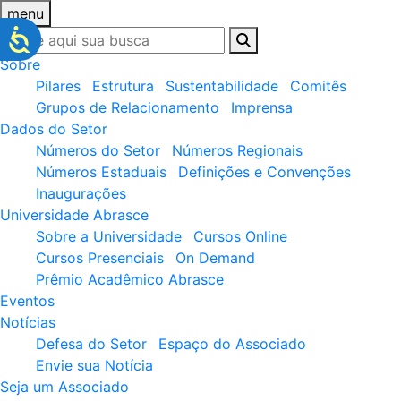
menu
Sobre
Pilares
Estrutura
Sustentabilidade
Comitês
Grupos de Relacionamento
Imprensa
Dados do Setor
Números do Setor
Números Regionais
Números Estaduais
Definições e Convenções
Inaugurações
Universidade Abrasce
Sobre a Universidade
Cursos Online
Cursos Presenciais
On Demand
Prêmio Acadêmico Abrasce
Eventos
Notícias
Defesa do Setor
Espaço do Associado
Envie sua Notícia
Seja um Associado