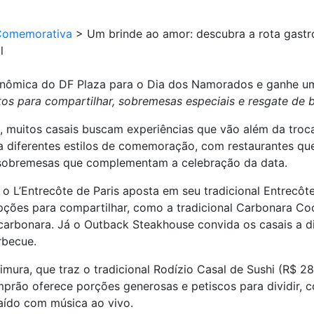
Comemorativa
>
Um brinde ao amor: descubra a rota gastr
l
onômica do DF Plaza para o Dia dos Namorados e ganhe u
s para compartilhar, sobremesas especiais e resgate de 
muitos casais buscam experiências que vão além da troca
diferentes estilos de comemoração, com restaurantes que 
 sobremesas que complementam a celebração da data.
 o L’Entrecôte de Paris aposta em seu tradicional Entrecôte
ções para compartilhar, como a tradicional Carbonara C
arbonara. Já o Outback Steakhouse convida os casais a di
rbecue.
ura, que traz o tradicional Rodízio Casal de Sushi (R$ 28
imprão oferece porções generosas e petiscos para dividir,
aído com música ao vivo.