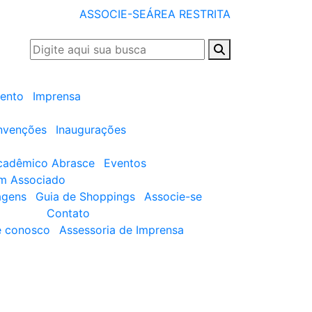
ASSOCIE-SE
ÁREA RESTRITA
ento
Imprensa
nvenções
Inaugurações
cadêmico Abrasce
Eventos
um Associado
agens
Guia de Shoppings
Associe-se
Contato
e conosco
Assessoria de Imprensa