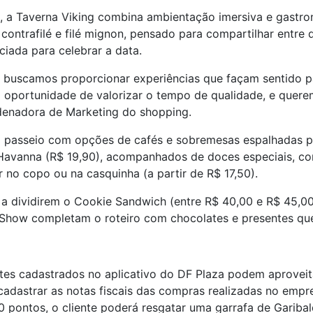
, a Taverna Viking combina ambientação imersiva e gastr
ontrafilé e filé mignon, pensado para compartilhar entre 
iada para celebrar a data.
 buscamos proporcionar experiências que façam sentido 
oportunidade de valorizar o tempo de qualidade, e quere
rdenadora de Marketing do shopping.
 o passeio com opções de cafés e sobremesas espalhadas 
Havanna (R$ 19,90), acompanhados de doces especiais, co
 no copo ou na casquinha (a partir de R$ 17,50).
a dividirem o Cookie Sandwich (entre R$ 40,00 e R$ 45,0
 Show completam o roteiro com chocolates e presentes q
ntes cadastrados no aplicativo do DF Plaza podem aprovei
 cadastrar as notas fiscais das compras realizadas no em
 pontos, o cliente poderá resgatar uma garrafa de Garibald