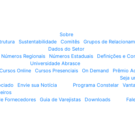
Sobre
trutura
Sustentabilidade
Comitês
Grupos de Relacionam
Dados do Setor
Números Regionais
Números Estaduais
Definições e Co
Universidade Abrasce
Cursos Online
Cursos Presenciais
On Demand
Prêmio A
Seja 
ociado
Envie sua Notícia
Programa Constelar
Vant
eiros
de Fornecedores
Guia de Varejistas
Downloads
Fal