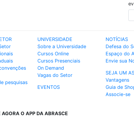
ev
ETOR
UNIVERSIDADE
NOTÍCIAS
Setor
Sobre a Universidade
Defesa do S
ionais
Cursos Online
Espaço do 
aduais
Cursos Presenciais
Envie sua No
 convenções
On Demand
SEJA UM A
Vagas do Setor
Vantagens
de pesquisas
EVENTOS
Guia de Sho
Associe-se
E AGORA O APP DA ABRASCE