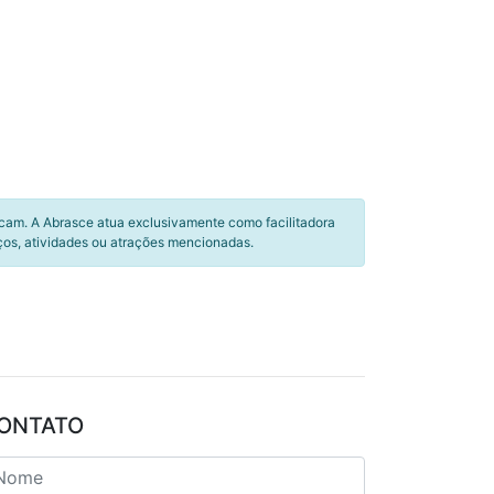
icam. A Abrasce atua exclusivamente como facilitadora
ços, atividades ou atrações mencionadas.
ONTATO