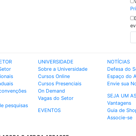
Pr
ev
ETOR
UNIVERSIDADE
NOTÍCIAS
Setor
Sobre a Universidade
Defesa do S
ionais
Cursos Online
Espaço do 
aduais
Cursos Presenciais
Envie sua No
 convenções
On Demand
SEJA UM A
Vagas do Setor
Vantagens
de pesquisas
EVENTOS
Guia de Sho
Associe-se