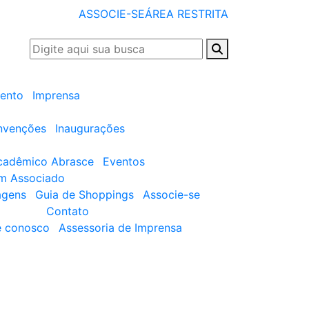
ASSOCIE-SE
ÁREA RESTRITA
ento
Imprensa
nvenções
Inaugurações
cadêmico Abrasce
Eventos
um Associado
agens
Guia de Shoppings
Associe-se
Contato
e conosco
Assessoria de Imprensa