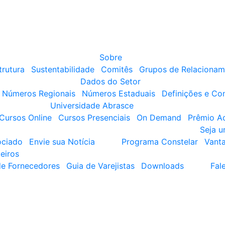
Sobre
trutura
Sustentabilidade
Comitês
Grupos de Relacionam
Dados do Setor
Números Regionais
Números Estaduais
Definições e Co
Universidade Abrasce
Cursos Online
Cursos Presenciais
On Demand
Prêmio A
Seja 
ociado
Envie sua Notícia
Programa Constelar
Vant
eiros
de Fornecedores
Guia de Varejistas
Downloads
Fal