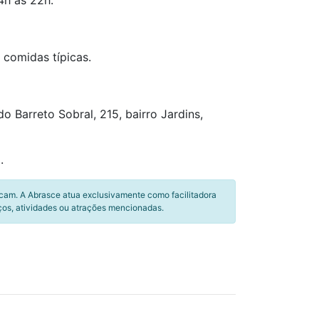
4h às 22h.
 comidas típicas.
o Barreto Sobral, 215, bairro Jardins,
.
icam. A Abrasce atua exclusivamente como facilitadora
ços, atividades ou atrações mencionadas.