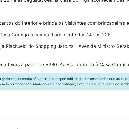
às 22h e as degustações na Casa Coringa acontecem das 1
antos do interior e brinda os visitantes com brincadeiras e
 Casa Coringa funciona diariamente das 14h às 22h.
ja Riachuelo do Shopping Jardins – Avenida Ministro Gerald
ncadeiras a partir de R$30. Acesso gratuito à Casa Coringa
ulgados nesta seção são de inteira responsabilidade dos associados que os publ
ência ou responsabilidade sobre a contratação, execução ou qualidade de servi