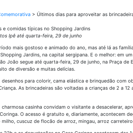
Comemorativa
>
Últimos dias para aproveitar as brincadei
as e comidas típicas no Shopping Jardins
os Ipê até quarta-feira, 29 de junho
íodo mais gostoso e animado do ano, mas até lá as família
 Shopping Jardins, na capital sergipana. E o melhor: em um
ão João segue até quarta-feira, 29 de junho, na Praça de E
o de diversão e muitas delícias.
s, desenhos para colorir, cama elástica e brinquedão com 
riança. As brincadeiras são voltadas a crianças de 2 a 12 a
 charmosa casinha convidam o visitante a desacelerar, aprec
Coringa. O acesso é gratuito e, diariamente, acontecem d
 milho, cuscuz de flocão de arroz, mingau, arroz carreteir