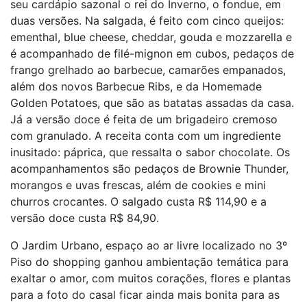
seu cardápio sazonal o rei do Inverno, o fondue, em
duas versões. Na salgada, é feito com cinco queijos:
ementhal, blue cheese, cheddar, gouda e mozzarella e
é acompanhado de filé-mignon em cubos, pedaços de
frango grelhado ao barbecue, camarões empanados,
além dos novos Barbecue Ribs, e da Homemade
Golden Potatoes, que são as batatas assadas da casa.
Já a versão doce é feita de um brigadeiro cremoso
com granulado. A receita conta com um ingrediente
inusitado: páprica, que ressalta o sabor chocolate. Os
acompanhamentos são pedaços de Brownie Thunder,
morangos e uvas frescas, além de cookies e mini
churros crocantes. O salgado custa R$ 114,90 e a
versão doce custa R$ 84,90.
O Jardim Urbano, espaço ao ar livre localizado no 3º
Piso do shopping ganhou ambientação temática para
exaltar o amor, com muitos corações, flores e plantas
para a foto do casal ficar ainda mais bonita para as