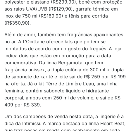
polyester e elastano (R$299,90), boné com proteção
aos raios UVA/UVB (R$129,90), garrafa térmica em
inox de 750 ml (R$169,90) e tênis para corrida
(R$350,90).
Além de amor, também tem fragrâncias apaixonantes
no ar. A L’Ocittane oferece kits que podem se
montados de acordo com o gosto do freguês. A loja
indica dois que estão em promoção para a data
comemorativa. Da linha Bergamota, que tem
fragrância unissex, a dupla colônia de 300 ml + dupla
de sabonete de karité e leite sai de R$ 259 por R$ 199
na oferta. Já o kit Tèrre de Limière L’eau, uma linha
feminina, contém sabonete líquido e hidratante
corporal, ambos com 250 ml de volume, e sai de R$
409 por R$ 339.
Um dos campeões de venda nesta data, a lingerie é a
dica da Intimissi. A marca destaca da linha Heart Beat,
que traz peças em renda com acabamento em seda.