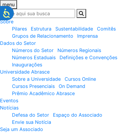
menu
Sobre
Pilares
Estrutura
Sustentabilidade
Comitês
Grupos de Relacionamento
Imprensa
Dados do Setor
Números do Setor
Números Regionais
Números Estaduais
Definições e Convenções
Inaugurações
Universidade Abrasce
Sobre a Universidade
Cursos Online
Cursos Presenciais
On Demand
Prêmio Acadêmico Abrasce
Eventos
Notícias
Defesa do Setor
Espaço do Associado
Envie sua Notícia
Seja um Associado