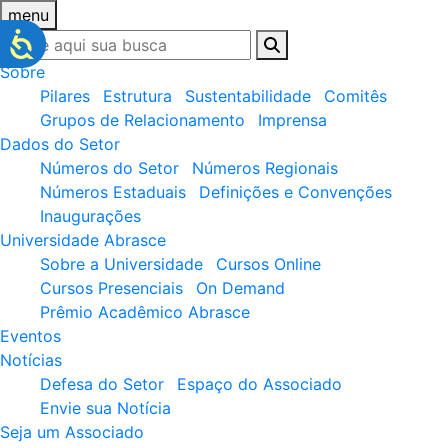
menu
Sobre
Pilares
Estrutura
Sustentabilidade
Comitês
Grupos de Relacionamento
Imprensa
Dados do Setor
Números do Setor
Números Regionais
Números Estaduais
Definições e Convenções
Inaugurações
Universidade Abrasce
Sobre a Universidade
Cursos Online
Cursos Presenciais
On Demand
Prêmio Acadêmico Abrasce
Eventos
Notícias
Defesa do Setor
Espaço do Associado
Envie sua Notícia
Seja um Associado