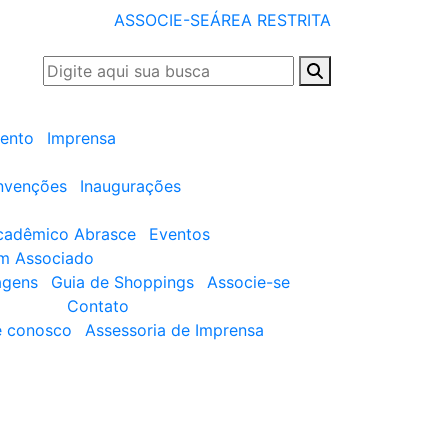
ASSOCIE-SE
ÁREA RESTRITA
ento
Imprensa
nvenções
Inaugurações
cadêmico Abrasce
Eventos
um Associado
agens
Guia de Shoppings
Associe-se
Contato
e conosco
Assessoria de Imprensa