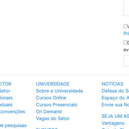
Pr
ev
ETOR
UNIVERSIDADE
NOTÍCIAS
Setor
Sobre a Universidade
Defesa do S
ionais
Cursos Online
Espaço do 
aduais
Cursos Presenciais
Envie sua No
 convenções
On Demand
SEJA UM A
Vagas do Setor
Vantagens
de pesquisas