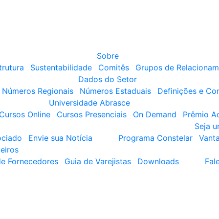
Sobre
trutura
Sustentabilidade
Comitês
Grupos de Relacionam
Dados do Setor
Números Regionais
Números Estaduais
Definições e Co
Universidade Abrasce
Cursos Online
Cursos Presenciais
On Demand
Prêmio A
Seja 
ociado
Envie sua Notícia
Programa Constelar
Vant
eiros
de Fornecedores
Guia de Varejistas
Downloads
Fal