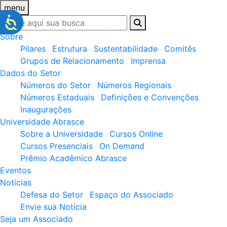
menu
Sobre
Pilares
Estrutura
Sustentabilidade
Comitês
Grupos de Relacionamento
Imprensa
Dados do Setor
Números do Setor
Números Regionais
Números Estaduais
Definições e Convenções
Inaugurações
Universidade Abrasce
Sobre a Universidade
Cursos Online
Cursos Presenciais
On Demand
Prêmio Acadêmico Abrasce
Eventos
Notícias
Defesa do Setor
Espaço do Associado
Envie sua Notícia
Seja um Associado