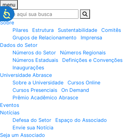
menu
Sobre
Pilares
Estrutura
Sustentabilidade
Comitês
Grupos de Relacionamento
Imprensa
Dados do Setor
Números do Setor
Números Regionais
Números Estaduais
Definições e Convenções
Inaugurações
Universidade Abrasce
Sobre a Universidade
Cursos Online
Cursos Presenciais
On Demand
Prêmio Acadêmico Abrasce
Eventos
Notícias
Defesa do Setor
Espaço do Associado
Envie sua Notícia
Seja um Associado