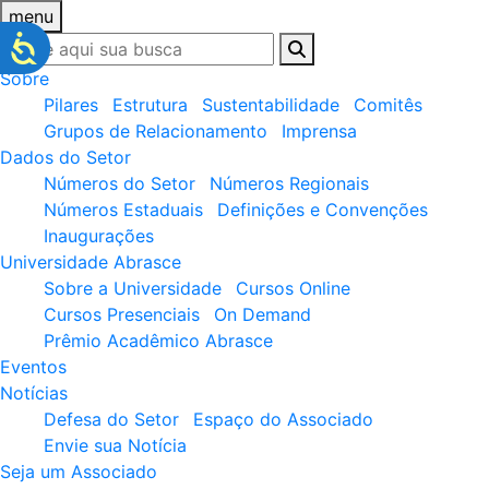
menu
Sobre
Pilares
Estrutura
Sustentabilidade
Comitês
Grupos de Relacionamento
Imprensa
Dados do Setor
Números do Setor
Números Regionais
Números Estaduais
Definições e Convenções
Inaugurações
Universidade Abrasce
Sobre a Universidade
Cursos Online
Cursos Presenciais
On Demand
Prêmio Acadêmico Abrasce
Eventos
Notícias
Defesa do Setor
Espaço do Associado
Envie sua Notícia
Seja um Associado