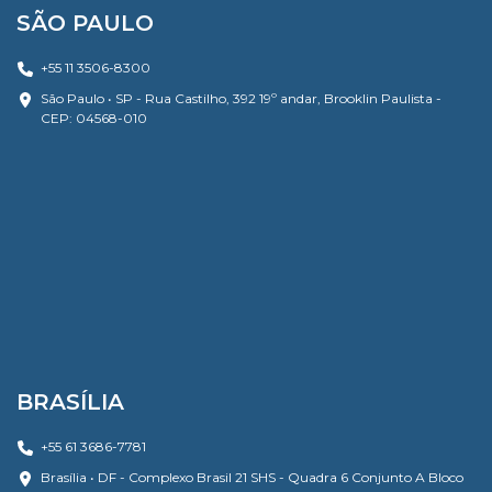
SÃO PAULO
+55 11 3506-8300
São Paulo • SP - Rua Castilho, 392 19º andar, Brooklin Paulista -
CEP: 04568-010
BRASÍLIA
+55 61 3686-7781
Brasília • DF - Complexo Brasil 21 SHS - Quadra 6 Conjunto A Bloco