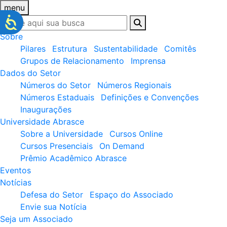
menu
Sobre
Pilares
Estrutura
Sustentabilidade
Comitês
Grupos de Relacionamento
Imprensa
Dados do Setor
Números do Setor
Números Regionais
Números Estaduais
Definições e Convenções
Inaugurações
Universidade Abrasce
Sobre a Universidade
Cursos Online
Cursos Presenciais
On Demand
Prêmio Acadêmico Abrasce
Eventos
Notícias
Defesa do Setor
Espaço do Associado
Envie sua Notícia
Seja um Associado