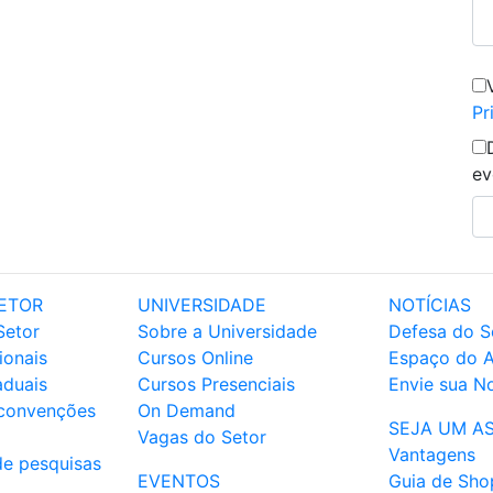
Pr
ev
ETOR
UNIVERSIDADE
NOTÍCIAS
Setor
Sobre a Universidade
Defesa do S
ionais
Cursos Online
Espaço do 
aduais
Cursos Presenciais
Envie sua No
 convenções
On Demand
SEJA UM A
Vagas do Setor
Vantagens
de pesquisas
EVENTOS
Guia de Sho