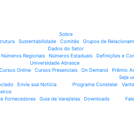
Sobre
trutura
Sustentabilidade
Comitês
Grupos de Relacionam
Dados do Setor
Números Regionais
Números Estaduais
Definições e Co
Universidade Abrasce
Cursos Online
Cursos Presenciais
On Demand
Prêmio A
Seja 
ociado
Envie sua Notícia
Programa Constelar
Vant
eiros
de Fornecedores
Guia de Varejistas
Downloads
Fal