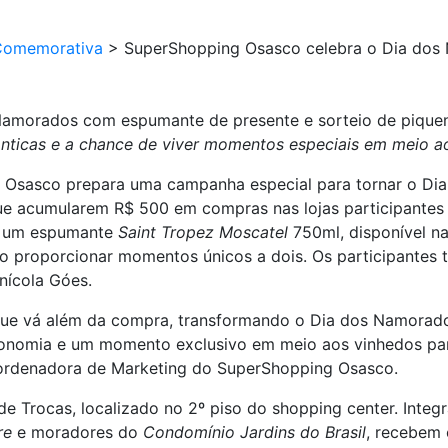
Comemorativa
>
SuperShopping Osasco celebra o Dia dos
amorados com espumante de presente e sorteio de piquen
icas e a chance de viver momentos especiais em meio aos
Osasco prepara uma campanha especial para tornar o Dia 
s que acumularem R$ 500 em compras nas lojas participant
or um espumante
Saint Tropez Moscatel
750ml, disponível na
ao proporcionar momentos únicos a dois. Os participante
nícola Góes.
que vá além da compra, transformando o Dia dos Namora
onomia e um momento exclusivo em meio aos vinhedos para
coordenadora de Marketing do SuperShopping Osasco.
de Trocas, localizado no 2º piso do shopping center. Int
re
e moradores do
Condomínio Jardins do Brasil
, recebem 