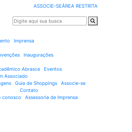
ASSOCIE-SE
ÁREA RESTRITA
ento
Imprensa
nvenções
Inaugurações
cadêmico Abrasce
Eventos
um Associado
agens
Guia de Shoppings
Associe-se
Contato
e conosco
Assessoria de Imprensa