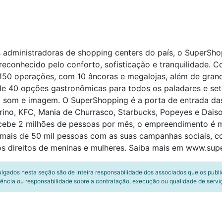
is administradoras de shopping centers do país, o SuperS
econhecido pelo conforto, sofisticação e tranquilidade. C
50 operações, com 10 âncoras e megalojas, além de grand
e 40 opções gastronômicas para todos os paladares e sete
m som e imagem. O SuperShopping é a porta de entrada da
ino, KFC, Mania de Churrasco, Starbucks, Popeyes e Daiso
ebe 2 milhões de pessoas por mês, o empreendimento é m
u mais de 50 mil pessoas com as suas campanhas sociais,
aos direitos de meninas e mulheres. Saiba mais em www.su
ulgados nesta seção são de inteira responsabilidade dos associados que os publ
ência ou responsabilidade sobre a contratação, execução ou qualidade de servi