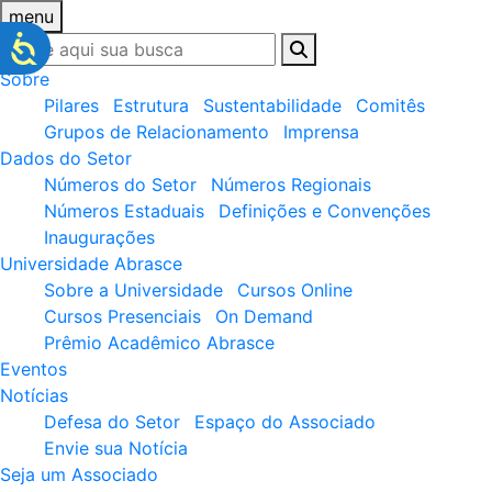
menu
Sobre
Pilares
Estrutura
Sustentabilidade
Comitês
Grupos de Relacionamento
Imprensa
Dados do Setor
Números do Setor
Números Regionais
Números Estaduais
Definições e Convenções
Inaugurações
Universidade Abrasce
Sobre a Universidade
Cursos Online
Cursos Presenciais
On Demand
Prêmio Acadêmico Abrasce
Eventos
Notícias
Defesa do Setor
Espaço do Associado
Envie sua Notícia
Seja um Associado