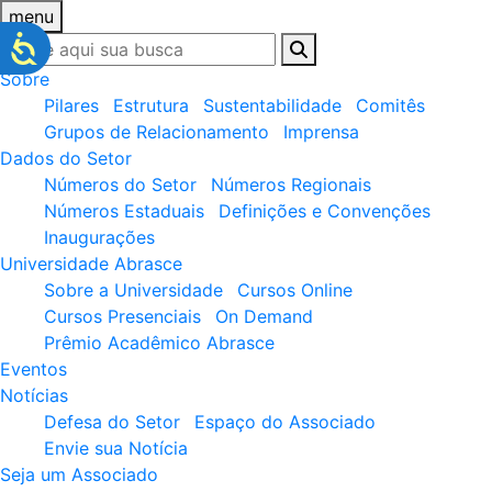
menu
Sobre
Pilares
Estrutura
Sustentabilidade
Comitês
Grupos de Relacionamento
Imprensa
Dados do Setor
Números do Setor
Números Regionais
Números Estaduais
Definições e Convenções
Inaugurações
Universidade Abrasce
Sobre a Universidade
Cursos Online
Cursos Presenciais
On Demand
Prêmio Acadêmico Abrasce
Eventos
Notícias
Defesa do Setor
Espaço do Associado
Envie sua Notícia
Seja um Associado