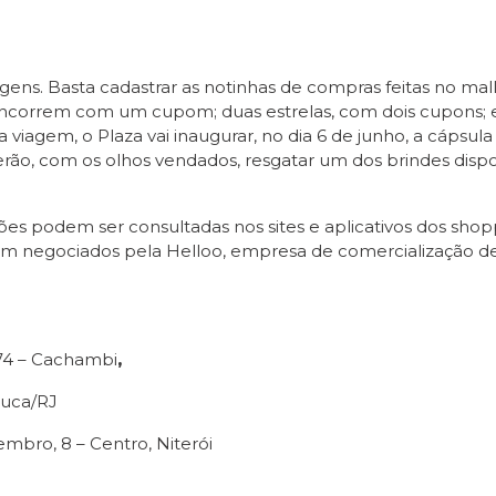
iagens. Basta cadastrar as notinhas de compras feitas no m
concorrem com um cupom; duas estrelas, com dois cupons; e
 viagem, o Plaza vai inaugurar, no dia 6 de junho, a cápsu
, com os olhos vendados, resgatar um dos brindes dispon
ções podem ser consultadas nos sites e aplicativos dos sho
m negociados pela Helloo, empresa de comercialização de
74 – Cachambi
,
juca/RJ
mbro, 8 – Centro, Niterói