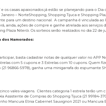
e os casais apaixonados já estão se planejando para o Dia
 Janeiro – NorteShopping, Shopping Tijuca e Shopping Plaza
ante para um destino nacional. A campanha é vinculada ao
verá, ainda, ações de compre e ganhe atrelada aos serviço
ng Plaza Niterói. Os sorteios serão realizados no dia 22 de j
a dos Namorados:
articipar, basta cadastrar notas de qualquer valor no APP 
strelas com 5 cupons e 3 Estrelas com 10 cupons. Quem fi
 (21 96866-5978), ganha uma minigarrafa do espumante Sha
cinco vales-viagens. Clientes categoria 1 estrela terão um 
 Na Assistente de Compras do Shopping Tijuca (21 99184-370
 vinho Mancura Etnia Cabernet Sauvignon 2021 ou Mancura 