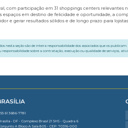
asil, com participação em 31 shoppings centers relevantes n
us espaços em destino de felicidade e oportunidade, a c
or e gerar resultados sólidos e de longo prazo para lojistas
dos nesta seção são de inteira responsabilidade dos associados que os publicam
 responsabilidade sobre a contratação, execução ou qualidade de serviços, ati
BRASÍLIA
55 61 3686-7781
rasília • DF - Complexo Brasil 21 SHS - Quadra 6
Conjunto A Bloco A Sala 805 - CEP: 70316-000