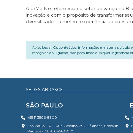
A brMalls é referência no setor de varejo no Br
inovação e com o propósito de transformar se
diversificado – a melhor experiência ao consumid
Aviso Legal: Os conteúdos, informações e materiais divulga
espaço de divulgação, não possuindo qualquer ingerência ou
SEDES ABRASCE
SÃO PAULO
+55 11 3506-8300
+
São Paulo • SP - Rua Castilho, 392 19º andar, Brooklin
B
Paulista - CEP: 04568-010