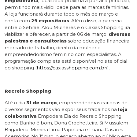
EmpoderaEla
, localizada próxima a portaria principal,
permitindo mais visibilidade para as marcas femininas.
A loja funcionará durante todo o mês de março e
conta com
29 expositoras
. Além disso, a parceria
entre o Sebrae, Alou Mulheres e o Caxias Shopping irá
viabilizar e oferecer, a partir de 06 de março,
diversas
palestras e consultorias
sobre educação financeira,
mercado de trabalho, direito da mulher e
empreendedorismo feminino com especialistas. A
programação completa está disponível no site oficial
do shopping (
https://caxiasshopping.com.br/
).
Recreio Shopping
Até o dia
31 de março
, empreendedoras cariocas de
diversos segmentos vão expor seus trabalhos na
loja
colaborativa
Empodera Ela do Recreio Shopping,
como Banho é bom, Dona Crochetteira, Si Mussalem
Brigaderia, Menina Lima Papelaria e Luana Casares
Acessórios. No 1º piso, o espaço aberto ao público está