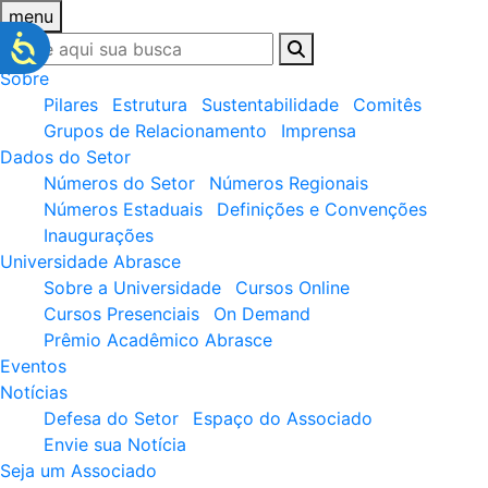
menu
Sobre
Pilares
Estrutura
Sustentabilidade
Comitês
Grupos de Relacionamento
Imprensa
Dados do Setor
Números do Setor
Números Regionais
Números Estaduais
Definições e Convenções
Inaugurações
Universidade Abrasce
Sobre a Universidade
Cursos Online
Cursos Presenciais
On Demand
Prêmio Acadêmico Abrasce
Eventos
Notícias
Defesa do Setor
Espaço do Associado
Envie sua Notícia
Seja um Associado